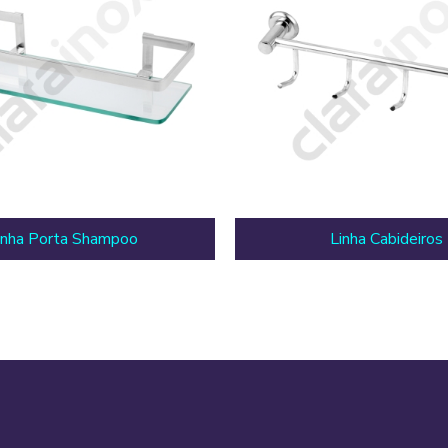
inha Porta Shampoo
Linha Cabideiros