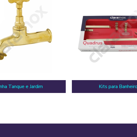
inha Tanque e Jardim
Kits para Banheir