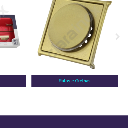
o
Ralos e Grelhas